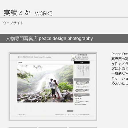
ウェブサイト
人物専門写真店 peace design photography
Peace 
真専門の
女性カメ
ズにお応
一般的な
ロケーシ
応えいた